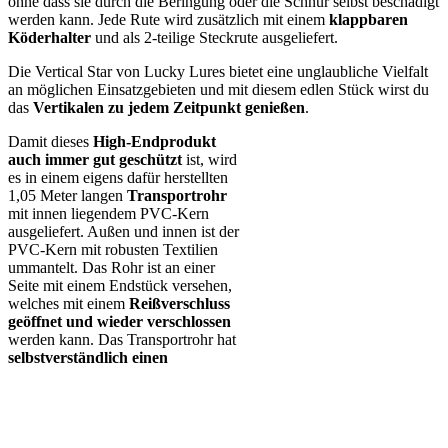
ohne dass sie durch die Beringung oder die Schnur selbst beschädigt
werden kann. Jede Rute wird zusätzlich mit einem
klappbaren
Köderhalter
und als 2-teilige Steckrute ausgeliefert.
Die Vertical Star von Lucky Lures bietet eine unglaubliche Vielfalt
an möglichen Einsatzgebieten und mit diesem edlen Stück wirst du
das
Vertikalen zu jedem Zeitpunkt genießen
.
Damit dieses
High-Endprodukt
auch immer gut geschützt
ist, wird
es in einem eigens dafür herstellten
1,05 Meter langen
Transportrohr
mit innen liegendem PVC-Kern
ausgeliefert. Außen und innen ist der
PVC-Kern mit robusten Textilien
ummantelt. Das Rohr ist an einer
Seite mit einem Endstück versehen,
welches mit einem
Reißverschluss
geöffnet
und wieder verschlossen
werden kann. Das Transportrohr hat
selbstverständlich einen