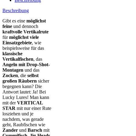
Beschreibung
Beschreibung
Gibt es eine
möglichst
feine
und dennoch
kraftvolle Vertikalrute
für
möglichst viele
Einsatzgebiete
, wie
beispielsweise für das
klassische
Vertikalfischen
, das
Angeln mit Drop-Shot-
Montagen
und das
Zocken
, die
selbst
großen Räubern
sicher
begegnen kann? Die
Antwort lautet: Ja! Bei
Lucky Lures! Man kann
mit der
VERTICAL
STAR
mit nur einer Rute
losziehen und je
nachdem, was gerade
geht, Raubfischen wie
Zander
und
Barsch
mit
Gummifisch
,
Jig-Heads
,