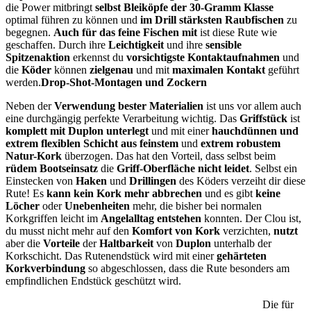
die Power mitbringt
selbst Bleiköpfe der 30-Gramm Klasse
optimal führen zu können und
im Drill stärksten Raubfischen
zu
begegnen.
Auch für das feine Fischen mit
ist diese Rute wie
geschaffen. Durch ihre
Leichtigkeit
und ihre
sensible
Spitzenaktion
erkennst du
vorsichtigste Kontaktaufnahmen
und
die
Köder
können
zielgenau
und mit
maximalen Kontakt
geführt
werden.
Drop-Shot-Montagen und Zockern
Neben der
Verwendung bester Materialien
ist uns vor allem auch
eine durchgängig perfekte Verarbeitung wichtig. Das
Griffstück
ist
komplett mit Duplon unterlegt
und mit einer
hauchdünnen und
extrem flexiblen Schicht aus feinstem
und
extrem robustem
Natur-Kork
überzogen. Das hat den Vorteil, dass selbst beim
rüdem Bootseinsatz
die
Griff-Oberfläche nicht leidet
. Selbst ein
Einstecken von
Haken
und
Drillingen
des Köders verzeiht dir diese
Rute! Es
kann kein Kork mehr abbrechen
und es gibt
keine
Löcher
oder
Unebenheiten
mehr, die bisher bei normalen
Korkgriffen leicht im
Angelalltag entstehen
konnten. Der Clou ist,
du musst nicht mehr auf den
Komfort von Kork
verzichten,
nutzt
aber die
Vorteile
der
Haltbarkeit
von
Duplon
unterhalb der
Korkschicht. Das Rutenendstück wird mit einer
gehärteten
Korkverbindung
so abgeschlossen, dass die Rute besonders am
empfindlichen Endstück geschützt wird.
Die für