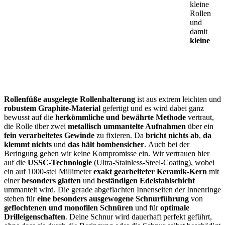
kleine
Rollen
und
damit
kleine
Rollenfüße ausgelegte
Rollenhalterung
ist aus extrem leichten und
robustem Graphite-Material
gefertigt und es wird dabei ganz
bewusst auf die
herkömmliche und bewährte Methode
vertraut,
die Rolle über zwei
metallisch ummantelte Aufnahmen
über ein
fein verarbeitetes Gewinde
zu fixieren. Da
bricht nichts ab
,
da
klemmt nichts
und
das hält bombensicher
. Auch bei der
Beringung gehen wir keine Kompromisse ein. Wir vertrauen hier
auf die
USSC-Technologie
(Ultra-Stainless-Steel-Coating), wobei
ein auf 1000-stel Millimeter
exakt gearbeiteter Keramik-Kern
mit
einer
besonders glatten
und
beständigen Edelstahlschicht
ummantelt wird. Die gerade abgeflachten Innenseiten der Innenringe
stehen für
eine besonders ausgewogene Schnurführung
von
geflochtenen und monofilen Schnüren
und für
optimale
Drilleigenschaften
. Deine Schnur wird dauerhaft perfekt geführt,