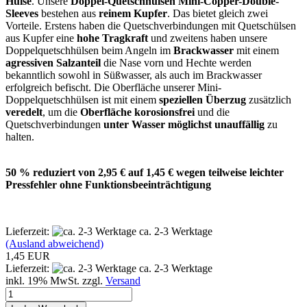
Hülse
. Unsere
Doppel-Quetschhülsen Mini-Copper-Double-
Sleeves
bestehen aus
reinem
Kupfer
. Das bietet gleich zwei
Vorteile. Erstens haben die Quetschverbindungen mit Quetschülsen
aus Kupfer eine
hohe Tragkraft
und zweitens haben unsere
Doppelquetschhülsen beim Angeln im
Brackwasser
mit einem
agressiven Salzanteil
die Nase vorn und Hechte werden
bekanntlich sowohl in Süßwasser, als auch im Brackwasser
erfolgreich befischt. Die Oberfläche unserer Mini-
Doppelquetschhülsen ist mit einem
speziellen Überzug
zusätzlich
veredelt
, um die
Oberfläche korosionsfrei
und die
Quetschverbindungen
unter Wasser möglichst unauffällig
zu
halten.
50 % reduziert von 2,95 € auf 1,45 € wegen teilweise leichter
Pressfehler ohne Funktionsbeeinträchtigung
Lieferzeit:
ca. 2-3 Werktage
(Ausland abweichend)
1,45 EUR
Lieferzeit:
ca. 2-3 Werktage
inkl. 19% MwSt. zzgl.
Versand