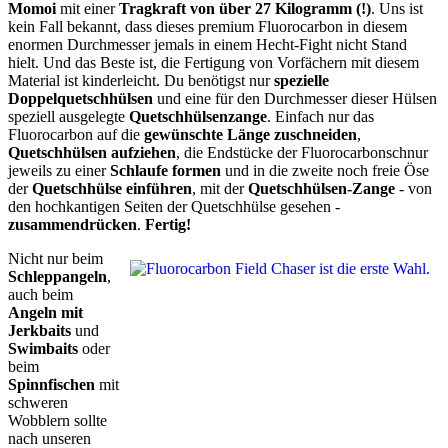
Momoi
mit einer
Tragkraft von über 27 Kilogramm (!)
. Uns ist
kein Fall bekannt, dass dieses premium Fluorocarbon in diesem
enormen Durchmesser jemals in einem Hecht-Fight nicht Stand
hielt. Und das Beste ist, die Fertigung von Vorfächern mit diesem
Material ist kinderleicht. Du benötigst nur
spezielle
Doppelquetschhülsen
und eine für den Durchmesser dieser Hülsen
speziell ausgelegte
Quetschhülsenzange
. Einfach nur das
Fluorocarbon auf die
gewünschte Länge zuschneiden
,
Quetschhülsen aufziehen
, die Endstücke der Fluorocarbonschnur
jeweils zu einer
Schlaufe formen
und in die zweite noch freie Öse
der
Quetschhülse einführen
, mit der
Quetschhülsen-Zange
- von
den hochkantigen Seiten der Quetschhülse gesehen -
zusammendrücken
.
Fertig!
Nicht nur beim
Schleppangeln
,
auch beim
Angeln mit
Jerkbaits
und
Swimbaits
oder
beim
Spinnfischen
mit
schweren
Wobblern sollte
nach unseren