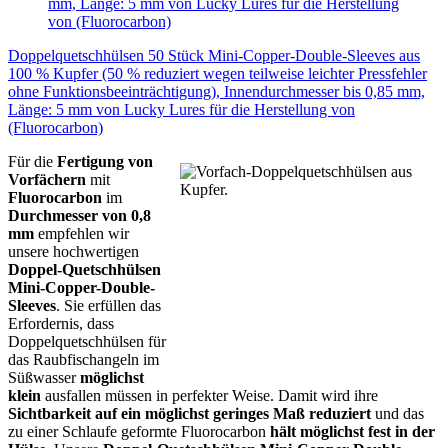
Doppelquetschhülsen 50 Stück Mini-Copper-Double-Sleeves aus
100 % Kupfer (50 % reduziert wegen teilweise leichter Pressfehler
ohne Funktionsbeeinträchtigung), Innendurchmesser bis 0,85 mm,
Länge: 5 mm von Lucky Lures für die Herstellung von
(Fluorocarbon)
Für die
Fertigung von
Vorfächern
mit
Fluorocarbon
im
Durchmesser von 0,8
mm
empfehlen wir
unsere hochwertigen
Doppel-Quetschhülsen
Mini-Copper-Double-
Sleeves
. Sie erfüllen das
Erfordernis, dass
Doppelquetschhülsen für
das Raubfischangeln im
Süßwasser
möglichst
klein
ausfallen müssen in perfekter Weise. Damit wird ihre
Sichtbarkeit auf ein möglichst geringes Maß reduziert
und das
zu einer Schlaufe geformte Fluorocarbon
hält
möglichst fest in der