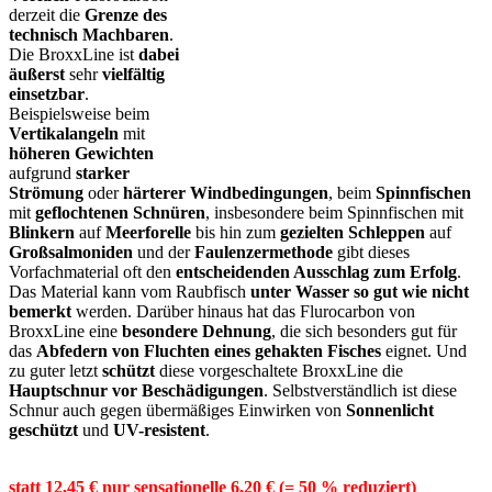
derzeit die
Grenze des
technisch Machbaren
.
Die BroxxLine ist
dabei
äußerst
sehr
vielfältig
einsetzbar
.
Beispielsweise beim
Vertikalangeln
mit
höheren Gewichten
aufgrund
starker
Strömung
oder
härterer Windbedingungen
, beim
Spinnfischen
mit
geflochtenen Schnüren
, insbesondere beim Spinnfischen mit
Blinkern
auf
Meerforelle
bis hin zum
gezielten Schleppen
auf
Großsalmoniden
und der
Faulenzermethode
gibt dieses
Vorfachmaterial oft den
entscheidenden Ausschlag zum Erfolg
.
Das Material kann vom Raubfisch
unter Wasser so gut wie nicht
bemerkt
werden. Darüber hinaus hat das Flurocarbon von
BroxxLine eine
besondere Dehnung
, die sich besonders gut für
das
Abfedern von Fluchten eines gehakten Fisches
eignet. Und
zu guter letzt
schützt
diese vorgeschaltete BroxxLine die
Hauptschnur vor Beschädigungen
. Selbstverständlich ist diese
Schnur auch gegen übermäßiges Einwirken von
Sonnenlicht
geschützt
und
UV-resistent
.
statt 12,45 € nur sensationelle 6,20 € (= 50 % reduziert)