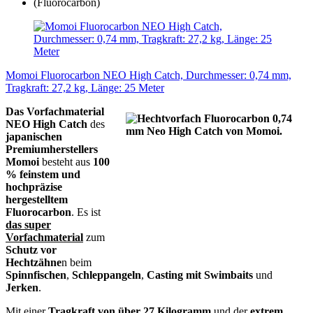
Momoi Fluorocarbon NEO High Catch, Durchmesser: 0,74 mm,
Tragkraft: 27,2 kg, Länge: 25 Meter
Das Vorfachmaterial
NEO High Catch
des
japanischen
Premiumherstellers
Momoi
besteht aus
100
% feinstem und
hochpräzise
hergestelltem
Fluorocarbon
. Es ist
das
super
Vorfachmaterial
zum
Schutz vor
Hechtzähne
n beim
Spinnfischen
,
Schleppangeln
,
Casting mit Swimbaits
und
Jerken
.
Mit einer
Tragkraft von über 27 Kilogramm
und der
extrem