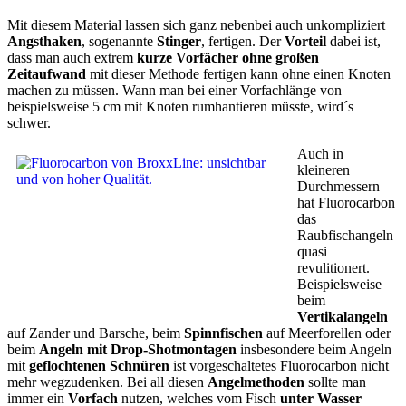
Mit diesem Material lassen sich ganz nebenbei auch unkompliziert
Angsthaken
, sogenannte
Stinger
, fertigen. Der
Vorteil
dabei ist,
dass man auch extrem
kurze Vorfächer ohne großen
Zeitaufwand
mit dieser Methode fertigen kann ohne einen Knoten
machen zu müssen. Wann man bei einer Vorfachlänge von
beispielsweise 5 cm mit Knoten rumhantieren müsste, wird´s
schwer.
Auch in
kleineren
Durchmessern
hat Fluorocarbon
das
Raubfischangeln
quasi
revulitionert.
Beispielsweise
beim
Vertikalangeln
auf Zander und Barsche, beim
Spinnfischen
auf Meerforellen oder
beim
Angeln mit Drop-Shotmontagen
insbesondere beim Angeln
mit
geflochtenen Schnüren
ist vorgeschaltetes Fluorocarbon nicht
mehr wegzudenken. Bei all diesen
Angelmethoden
sollte man
immer ein
Vorfach
nutzen, welches vom Fisch
unter Wasser