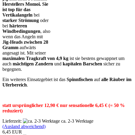
Herstellers
Momoi.
Sie
ist top für das
Vertikalangeln
bei
starker Strömung
oder
bei
härteren
Windbedingungen
, also
wenn das Angeln mit
Jig-Heads zwischen 28
Gramm
aufwärts
angesagt ist. Mit seiner
maximalen Tragkraft von 4,9 kg
ist sie bestens gewappnet um
auch
mächtigen Zandern
und
kapitalen Barschen
sicher zu
begegnen.
Ein weiteres Einsatzgebiet ist das
Spinnfischen
auf
alle Räuber im
Uferbereich
.
statt ursprünglicher 12,90 € nur sensationelle 6,45 € (= 50 %
reduziert)
Lieferzeit:
ca. 2-3 Werktage
(Ausland abweichend)
6,45 EUR