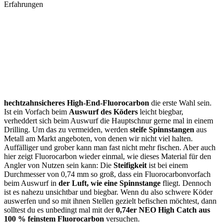
Erfahrungen
hechtzahnsicheres High-End-Fluorocarbon
die erste Wahl sein.
Ist ein Vorfach beim
Auswurf des Köders
leicht biegbar,
verheddert sich beim Auswurf die Hauptschnur gerne mal in einem
Drilling. Um das zu vermeiden, werden
steife Spinnstangen
aus
Metall am Markt angeboten, von denen wir nicht viel halten.
Auffälliger und grober kann man fast nicht mehr fischen. Aber auch
hier zeigt Fluorocarbon wieder einmal, wie dieses Material für den
Angler von Nutzen sein kann: Die
Steifigkeit
ist bei einem
Durchmesser von 0,74 mm so groß, dass ein Fluorocarbonvorfach
beim Auswurf in
der Luft, wie eine Spinnstange
fliegt. Dennoch
ist es nahezu unsichtbar und biegbar. Wenn du also schwere Köder
auswerfen und so mit ihnen Stellen gezielt befischen möchtest, dann
solltest du es unbedingt mal mit der
0,74er NEO High Catch aus
100 % feinstem Fluorocarbon
versuchen.