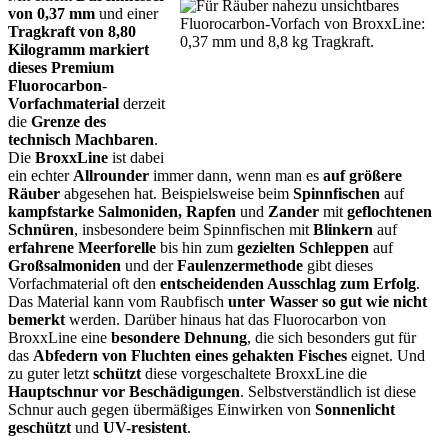
von 0,37 mm
und einer
Tragkraft
von
8,80
Kilogramm markiert
dieses Premium
Fluorocarbon
-
Vorfachmaterial
derzeit
die
Grenze des
technisch Machbaren
.
Die
BroxxLine
ist
dabei
ein echter
Allrounder
immer dann, wenn man es
auf größere
Räuber
abgesehen hat. Beispielsweise beim
Spinnfischen
auf
kampfstarke Salmoniden, Rapfen
und
Zander
mit
geflochtenen
Schnüren
, insbesondere beim Spinnfischen mit
Blinkern
auf
erfahrene Meerforelle
bis hin zum
gezielten Schleppen
auf
Großsalmoniden
und der
Faulenzermethode
gibt dieses
Vorfachmaterial oft den
entscheidenden Ausschlag zum Erfolg
.
Das Material kann vom Raubfisch
unter Wasser so gut wie nicht
bemerkt
werden. Darüber hinaus hat das Fluorocarbon von
BroxxLine eine
besondere Dehnung
, die sich besonders gut für
das
Abfedern von Fluchten eines gehakten Fisches
eignet. Und
zu guter letzt
schützt
diese vorgeschaltete BroxxLine die
Hauptschnur vor Beschädigungen
. Selbstverständlich ist diese
Schnur auch gegen übermäßiges Einwirken von
Sonnenlicht
geschützt
und
UV-resistent
.