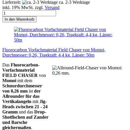
Lieferzeit:
ca. 2-3 Werktage
inkl. 19% MwSt. zzgl.
Versand
In den Warenkorb
Fluorocarbon Vorfachmaterial Field Chaser von Momoi,
Durchmesser: 0,26, Tragkraft: 4,4 kg, Länge: 50m
Das
Fluorocarbon-
Vorfachmaterial
FIELD CHASER
von
Momoi
mit dem
Schnurdurchmesser
von 0,26 mm
ist
der
Allrounder für das
Vertikalangeln
mit
Jig-
Heads zwischen 21 - 24
Gramm
und das
Drop-
Shotfischen
auf Zander
und Barsche
gleichermaßen
.