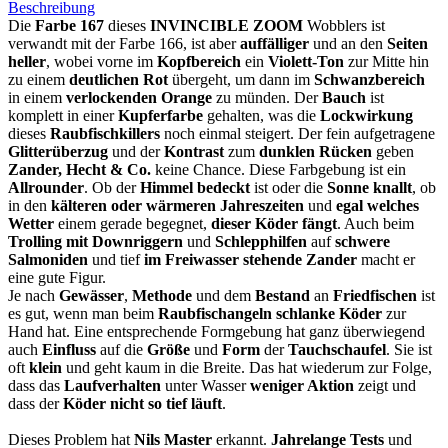
Beschreibung
Die
Farbe 167
dieses
INVINCIBLE ZOOM
Wobblers ist
verwandt mit der Farbe 166, ist aber
auffälliger
und an den
Seiten
heller
, wobei vorne im
Kopfbereich
ein
Violett-Ton
zur Mitte hin
zu einem
deutlichen Rot
übergeht, um dann im
Schwanzbereich
in einem
verlockenden Orange
zu münden. Der
Bauch
ist
komplett in einer
Kupferfarbe
gehalten, was die
Lockwirkung
dieses
Raubfischkillers
noch einmal steigert. Der fein aufgetragene
Glitterüberzug
und der
Kontrast
zum
dunklen Rücken
geben
Zander, Hecht & Co.
keine Chance. Diese Farbgebung ist ein
Allrounder
. Ob der
Himmel bedeckt
ist oder die
Sonne knallt
, ob
in den
kälteren oder wärmeren Jahreszeiten
und
egal welches
Wetter
einem gerade begegnet,
dieser Köder fängt
. Auch beim
Trolling mit Downriggern
und
Schlepphilfen
auf
schwere
Salmoniden
und tief
im Freiwasser stehende Zander
macht er
eine gute Figur.
Je nach
Gewässer
,
Methode
und dem
Bestand
an
Friedfischen
ist
es gut, wenn man beim
Raubfischangeln
schlanke Köder
zur
Hand hat. Eine entsprechende Formgebung hat ganz überwiegend
auch
Einfluss
auf die
Größe
und
Form
der
Tauchschaufel
. Sie ist
oft
klein
und geht kaum in die Breite. Das hat wiederum zur Folge,
dass das
Laufverhalten
unter Wasser
weniger Aktion
zeigt und
dass der
Köder nicht so tief läuft
.
Dieses Problem hat
Nils Master
erkannt.
Jahrelange Tests
und