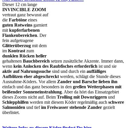
Dieser 12 cm lange
INVINCIBLE ZOOM
vertraut ganz bewusst auf
die
Farbtöne
eines
guten Rotweins
garniert
mit
kupferfarbenen
Flankenbereichen
. Der
fein aufgetragene
Glitterüberzug
mit dem
im
Kontrast
zum
dunklen Rücken
heller
gehaltenen
Bauchbereich
setzen zusätzliche Akzente. Immer dann,
wenn
kein Anlocken des Raubfisches erforderlich
ist und sie
aktiv auf Nahrungssuche
sind und durch ein
auffälliges
Aufblitzen eher abgeschreckt
werden, schlägt die Stunde dieses
Ausnahme-Köders. Vor allem
Zander und Barsche lieben ihn
einfach und das ganz besonders in den
grellen Wetterphasen mit
beißender Sonneneinstrahlung
. Aber da hört das Einsatzgebiet
dieses Zooms nicht auf. Beim
Trolling mit Downriggern
und
Schlepphilfen
werden mit diesem Köder regelmäßig auch
schwere
Salmoniden
und tief
im Freiwasser stehende Zander
gezielt
überlistet.
Weitere Infos zu diesem Köder findest Du hier