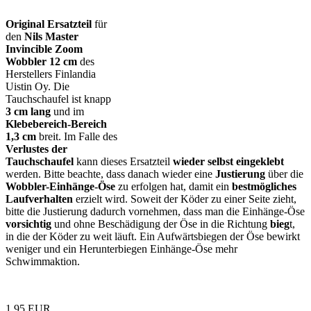
Original Ersatzteil
für
den
Nils Master
Invincible Zoom
Wobbler
12 cm
des
Herstellers Finlandia
Uistin Oy. Die
Tauchschaufel ist knapp
3
cm lang
und im
Klebebereich-Bereich
1,3 cm
breit. Im Falle des
Verlustes der
Tauchschaufel
kann dieses Ersatzteil
wieder selbst eingeklebt
werden. Bitte beachte, dass danach wieder eine
Justierung
über die
Wobbler-Einhänge-Öse
zu erfolgen hat, damit ein
bestmögliches
Laufverhalten
erzielt wird. Soweit der Köder zu einer Seite zieht,
bitte die Justierung dadurch vornehmen, dass man die Einhänge-Öse
vorsichtig
und ohne Beschädigung der Öse in die Richtung
bieg
t,
in die der Köder zu weit läuft. Ein Aufwärtsbiegen der Öse bewirkt
weniger und ein Herunterbiegen Einhänge-Öse mehr
Schwimmaktion.
1,95 EUR