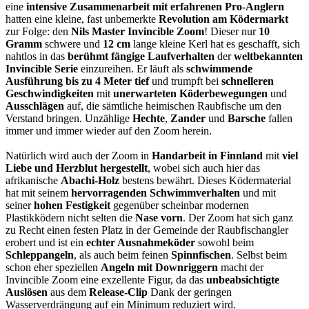
eine
intensive Zusammenarbeit mit erfahrenen Pro-Anglern
hatten eine kleine, fast unbemerkte
Revolution am Ködermarkt
zur Folge: den
Nils Master Invincible Zoom
! Dieser nur
10
Gramm
schwere und
12 cm
lange kleine Kerl hat es geschafft, sich
nahtlos in das
berühmt fängige Laufverhalten
der
weltbekannten
Invincible Serie
einzureihen. Er läuft als
schwimmende
Ausführung
bis zu 4 Meter tief
und trumpft bei
schnelleren
Geschwindigkeiten
mit
unerwarteten Köderbewegungen
und
Ausschlägen
auf, die sämtliche heimischen Raubfische um den
Verstand bringen. Unzählige
Hechte
,
Zander
und
Barsche
fallen
immer und immer wieder auf den Zoom herein.
Natürlich wird auch der Zoom in
Handarbeit in Finnland
mit
viel
Liebe und Herzblut hergestellt
, wobei sich auch hier das
afrikanische
Abachi-Holz
bestens bewährt. Dieses Ködermaterial
hat mit seinem
hervorragenden Schwimmverhalten
und mit
seiner
hohen Festigkeit
gegenüber scheinbar modernen
Plastikködern nicht selten die
Nase vorn
. Der Zoom hat sich ganz
zu Recht einen festen Platz in der Gemeinde der Raubfischangler
erobert und ist ein
echter Ausnahmeköder
sowohl beim
Schleppangeln
, als auch beim feinen
Spinnfischen
. Selbst beim
schon eher speziellen
Angeln mit Downriggern
macht der
Invincible Zoom eine exzellente Figur, da das
unbeabsichtigte
Auslösen
aus dem
Release-Clip
Dank der geringen
Wasserverdrängung auf ein Minimum reduziert wird.