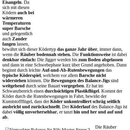
Eisangeln
. Da
sich mit diesen
Ködern
auch bei
wärmeren
Temperaturen
super Barsche
und gelegentlich
auch
Zander
fangen
lassen,
bewährt sich dieser Ködertyp
das ganze Jahr über
, immer dann,
wenn die
Räuber bodennah stehen.
Die
Funktionsweise
ist dabei
denkbar einfach:
Die Jigger werden bis
zum Boden abgelassen
und dann in eine Schwebephase kurz über Grund angehoben. Dann
beginnt durch leichte
Auf-und-Ab-Rutenbewegungen
das
typische Köderspiel
, welchem vor allem
Barsche nicht
widerstehen
können. Die
Bewegungen des Balance-Jigs
sind
weitgehend
durch seine Bauart
vorgegeben
. Er hat im
Schwanzbereich einen
durchsichtigen Plastikflügel
. Kommt der
Köder durch die Rutenbewegungen in Fahrt, bewirkt der
Kunststoffflügel, dass der
Köder unkontrolliert schräg seitlich
ausbricht und zurückschnellt
. Der
Köderlauf
des Balance-Jigs ist
dabei
völlig unvorhersehbar
, er tanzt
hin und her und auf und
ab
.
Die Räuber