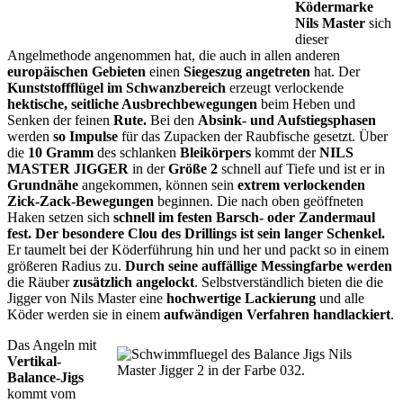
Ködermarke
Nils Master
sich
dieser
Angelmethode angenommen hat, die auch in allen anderen
europäischen Gebieten
einen
Siegeszug angetreten
hat. Der
Kunststoffflügel im Schwanzbereich
erzeugt verlockende
hektische, seitliche Ausbrechbewegungen
beim Heben und
Senken der feinen
Rute.
Bei den
Absink- und Aufstiegsphasen
werden
so Impulse
für das Zupacken der Raubfische gesetzt. Über
die
10 Gramm
des schlanken
Bleikörpers
kommt der
NILS
MASTER JIGGER
in der
Größe 2
schnell auf Tiefe und ist er in
Grundnähe
angekommen, können sein
extrem verlockenden
Zick-Zack-Bewegungen
beginnen. Die nach oben geöffneten
Haken setzen sich
schnell im festen Barsch- oder Zandermaul
fest. Der besondere Clou des Drillings ist sein langer Schenkel.
Er taumelt bei der Köderführung hin und her und packt so in einem
größeren Radius zu.
Durch seine auffällige Messingfarbe werden
die Räuber
zusätzlich angelockt
. Selbstverständlich bieten die die
Jigger von Nils Master eine
hochwertige Lackierung
und alle
Köder werden sie in einem
aufwändigen Verfahren handlackiert
.
Das Angeln mit
Vertikal-
Balance-Jigs
kommt vom