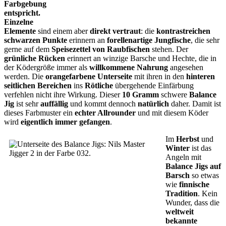
Farbgebung
entspricht.
Einzelne
Elemente
sind einem aber
direkt vertraut
: die
kontrastreichen
schwarzen Punkte
erinnern an
forellenartige Jungfische
, die sehr
gerne auf dem
Speisezettel von Raubfischen
stehen. Der
grünliche Rücken
erinnert an winzige Barsche und Hechte, die in
der Ködergröße immer als
willkommene Nahrung
angesehen
werden. Die
orangefarbene Unterseite
mit ihren in den
hinteren
seitlichen Bereichen
ins
Rötliche
übergehende Einfärbung
verfehlen nicht ihre Wirkung. Dieser
10 Gramm
schwere
Balance
Jig
ist sehr
auffällig
und kommt dennoch
natürlich
daher. Damit ist
dieses Farbmuster ein
echter Allrounder
und mit diesem Köder
wird
eigentlich immer gefangen
.
Im
Herbst
und
Winter
ist das
Angeln mit
Balance Jigs auf
Barsch
so etwas
wie
finnische
Tradition
. Kein
Wunder, dass die
weltweit
bekannte