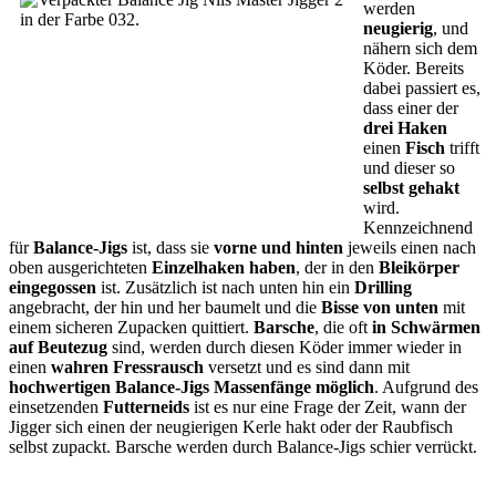
werden
neugierig
, und
nähern sich dem
Köder. Bereits
dabei passiert es,
dass einer der
drei Haken
einen
Fisch
trifft
und dieser so
selbst gehakt
wird.
Kennzeichnend
für
Balance-Jigs
ist, dass sie
vorne und hinten
jeweils einen nach
oben ausgerichteten
Einzelhaken haben
, der in den
Bleikörper
eingegossen
ist. Zusätzlich ist nach unten hin ein
Drilling
angebracht, der hin und her baumelt und die
Bisse von unten
mit
einem sicheren Zupacken quittiert.
Barsche
, die oft
in Schwärmen
auf Beutezug
sind, werden durch diesen Köder immer wieder in
einen
wahren Fressrausch
versetzt und es sind dann mit
hochwertigen Balance-Jigs Massenfänge möglich
. Aufgrund des
einsetzenden
Futterneids
ist es nur eine Frage der Zeit, wann der
Jigger sich einen der neugierigen Kerle hakt oder der Raubfisch
selbst zupackt. Barsche werden durch Balance-Jigs schier verrückt.