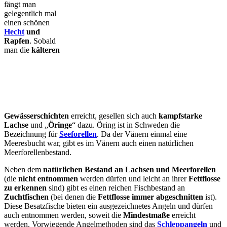
fängt man
gelegentlich mal
einen schönen
Hecht
und
Rapfen
. Sobald
man die
kälteren
Gewässerschichten
erreicht, gesellen sich auch
kampfstarke
Lachse
und „
Öringe
“ dazu. Öring ist in Schweden die
Bezeichnung für
Seeforellen
. Da der Vänern einmal eine
Meeresbucht war, gibt es im Vänern auch einen natürlichen
Meerforellenbestand.
Neben dem
natürlichen Bestand an Lachsen und Meerforellen
(die
nicht entnommen
werden dürfen und leicht an ihrer
Fettflosse
zu erkennen
sind) gibt es einen reichen Fischbestand an
Zuchtfischen
(bei denen die
Fettflosse immer abgeschnitten
ist).
Diese Besatzfische bieten ein ausgezeichnetes Angeln und dürfen
auch entnommen werden, soweit die
Mindestmaße
erreicht
werden. Vorwiegende Angelmethoden sind das
Schleppangeln
und