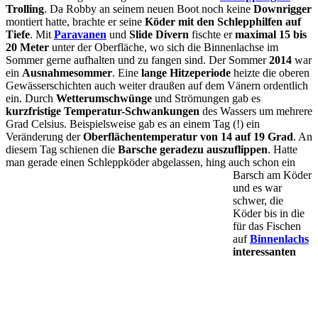
Trolling
. Da Robby an seinem neuen Boot noch keine
Downrigger
montiert hatte, brachte er seine
Köder mit den Schlepphilfen auf
Tiefe
. Mit
Paravanen
und
Slide Divern
fischte er
maximal 15 bis
20 Meter
unter der Oberfläche, wo sich die Binnenlachse im
Sommer gerne aufhalten und zu fangen sind. Der Sommer
2014
war
ein
Ausnahmesommer
. Eine
lange Hitzeperiode
heizte die oberen
Gewässerschichten auch weiter draußen auf dem Vänern ordentlich
ein. Durch
Wetterumschwünge
und Strömungen gab es
kurzfristige Temperatur-Schwankungen
des Wassers um mehrere
Grad Celsius. Beispielsweise gab es an einem Tag (!) ein
Veränderung der
Oberflächentemperatur von 14 auf 19 Grad
. An
diesem Tag schienen die
Barsche geradezu auszuflippen
. Hatte
man gerade einen Schleppköder abgelassen, hing auch schon ein
Barsch am Köder
und es war
schwer, die
Köder bis in die
für das Fischen
auf
Binnenlachs
interessanten