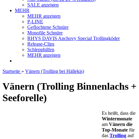
SALE anzeigen
MEHR
MEHR anzeigen
P-LINE
Geflochtene Schnüre
Monofile Schnüre
RHYS DAVIS Anchovy Special Trollingköder
Release-Clips
Schlepphilfen
MEHR anzeigen
Startseite
»
Vänern (Trolling bei Hällekis)
Vänern (Trolling Binnenlachs +
Seeforelle)
Es heißt, dass die
Wintermonate
am
Vänern
die
Top-Monate
für
das
Trolling
auf