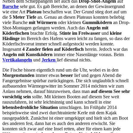
Neben dem Schleppangeln lief auch das
Drop-Shot-Angeln
auf
Barsche
sehr gut. Es gab Bereiche, an denen der Gewässergrund
wie eine Art
Plateau
beschaffen war. Der Grund stieg dort auf um
die
5 Meter Tiefe
an. Genau an diesen Plateaus konnten beliebig
viele Barsche
mit Würmern
oder kleinen
Gummiködern
an Drop-
Shot-Montagen gefangen werden. Auch das
Angeln mit
Köderfischen
brachte Erfolg.
Stinte
im Freiwasser
und
kleine
Häslinge
im Bereich des Hafens waren leicht zu fangen, so dass der
Köderfischvorrat immer schnell aufgestockt werden konnte.
Insgesamt
4 Zander
fielen auf Köderfisch
herein. Jedoch war das
Angeln mit Kunstködern
immer eine Nasenlänge voraus. Beim
Vertikalangeln
und
Jerken
lief diesmal nichts.
Die Fische bissen eigentlich rund um die Uhr, wobei es in den
Morgenstunden
immer etwas
besser
lief und gegen Abend die
Fangergebnisse spürbar zurückgingen. Die sich unglaublich schnell
aufbauenden Wärmegewitter im Sommer 2014 möchten wir zum
Anlass nehmen, darauf hinzuweisen, dass man
auf diesem See sehr
vorsichtig sein
sollte. Mit kleinen Booten auf diesem See weit
rauszufahren, ist sehr leichtsinnig und kann schnell in eine
lebensbedrohliche Situation
umschlagen. Im Frühjahr 2014
beispielsweise sind zwei durchtrainierte Kerle mit dem Kajak
rausgepaddelt. Zunächst ist einer umgekippt und hielt sich am Boot
des anderen fest, dann hat es auch den anderen erwischt. Sie
konnten sich zwar auf eine Insel retten, aber für einen kam jede