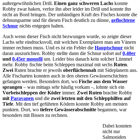
außergewöhnlichen Drill.
Einen ganz schweren Lachs
konnte
Robby zwar haken, verlor ihn aber leider im Drill und konnte ihn
nicht an Bord bringen. Der unbändigen Kraft des Fisches konnte die
dehnungsarme und für diesen Fisch deutlich zu dünne,
geflochtene
Schnur
nichts entgegen halten.
Auch wenn dieser Fisch nicht bezwungen wurde, so zeigte dieser
Lachs sehr eindrucksvoll, mit welchen Exemplaren man am Vänern
immer rechnen muss. Und es ist ein Fehler die
Hauptschnur
nicht
daran auszurichten. Robby stellte dann die Schnur sofort auf
0,40er
und
0,45er monofil
um. Leider biss danach kein solcher Lümmel
mehr. Robby fischte beim Schleppen maximal mit sechs
Ruten
.
Zwei
Ruten brachte er jeweils
oberflächennah
mit Sideplanern aus.
Alle Fischarten konnten auch in den oberen Gewässerschichten
gefangen werden. Besonders dort, wo
Fische aus dem Wasser
sprangen
– was mittags sehr häufig vorkam –, lohnte sich ein
Vorbeischleppen der Köder
immer.
Zwei Ruten
brachte Robby
mit
Paravanen
und die
zwei letzten
mit den Schlepphilfen auf
Tiefe
. Mit den tief geführten Ködern konnte Robby am meisten
punkten. Dort, wo
tiefere Gewässerabschnitte
begannen, war
besonders mit Bissen zu rechnen.
Dabei konnten
nicht nur
Salmoniden