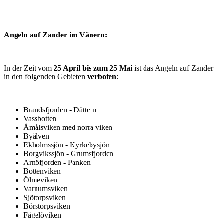
Angeln auf Zander im Vänern:
In der Zeit vom
25 April bis zum 25 Mai
ist das Angeln auf Zander
in den folgenden Gebieten
verboten
:
Brandsfjorden - Dättern
Vassbotten
Åmålsviken med norra viken
Byälven
Ekholmssjön - Kyrkebysjön
Borgvikssjön - Grumsfjorden
Arnöfjorden - Panken
Bottenviken
Ölmeviken
Varnumsviken
Sjötorpsviken
Börstorpsviken
Fågelöviken