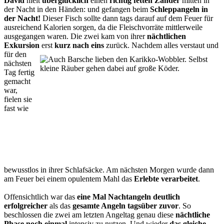
David
hielt
überglücklich
einen
richtig fetten Zander
mitten in
der Nacht in den Händen: und gefangen beim
Schleppangeln in
der Nacht!
Dieser Fisch sollte dann tags darauf auf dem Feuer für
ausreichend Kalorien sorgen, da die Fleischvorräte mittlerweile
ausgegangen waren. Die zwei kam von ihrer
nächtlichen
Exkursion
erst
kurz nach eins
zurück. Nachdem alles verstaut und
für den
nächsten
Tag fertig
gemacht
war,
fielen sie
fast wie
bewusstlos in ihrer Schlafsäcke. Am nächsten Morgen wurde dann
am Feuer bei einem opulentem Mahl das
Erlebte verarbeitet
.
Offensichtlich war das
eine Mal Nachtangeln deutlich
erfolgreicher
als das
gesamte Angeln tagsüber zuvor
. So
beschlossen die zwei am letzten Angeltag genau diese
nächtliche
Phase
noch einmal
intensiv zu nutzen. Und wieder
das gleiche