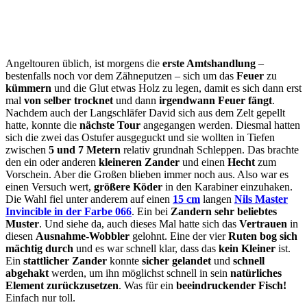
Angeltouren üblich, ist morgens die
erste Amtshandlung
–
bestenfalls noch vor dem Zähneputzen – sich um das
Feuer
zu
kümmern
und die Glut etwas Holz zu legen, damit es sich dann erst
mal
von selber trocknet
und dann
irgendwann Feuer fängt
.
Nachdem auch der Langschläfer David sich aus dem Zelt gepellt
hatte, konnte die
nächste Tour
angegangen werden. Diesmal hatten
sich die zwei das Ostufer ausgeguckt und sie wollten in Tiefen
zwischen
5 und 7 Metern
relativ grundnah Schleppen. Das brachte
den ein oder anderen
kleineren Zander
und einen
Hecht
zum
Vorschein. Aber die Großen blieben immer noch aus. Also war es
einen Versuch wert,
größere Köder
in den Karabiner einzuhaken.
Die Wahl fiel unter anderem auf einen
15 cm
langen
Nils Master
Invincible in der Farbe 066
. Ein bei
Zandern sehr beliebtes
Muster
. Und siehe da, auch dieses Mal hatte sich das
Vertrauen
in
diesen
Ausnahme-Wobbler
gelohnt. Eine der vier
Ruten bog sich
mächtig durch
und es war schnell klar, dass das
kein Kleiner
ist.
Ein
stattlicher Zander
konnte
sicher gelandet
und
schnell
abgehakt
werden, um ihn möglichst schnell in sein
natürliches
Element zurückzusetzen
. Was für ein
beeindruckender Fisch!
Einfach nur toll.