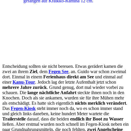
Entscheidung sollten sie nicht bereuen. Etwas gerädert kamen die
zwei an ihrem
Ziel
, dem
Fegen See
, an. Guido war schon zweimal
dort. Einmal in einem
Ferienhaus direkt am See
und einmal auf
einer
Kanu-Tour
. Jedoch lag der letzte Aufenthalt jetzt schon
mehrere Jahre zurück
. Grund genug, dort mal wieder vorbei zu
schauen. Die
lange nächtliche Anfahrt
steckte ihnen noch in den
Knochen. Doch als sie ankamen, wurden sie für ihre Mühen mehr
als entschädigt. Es hatte sich eigentlich
nichts merklich verändert
.
Das
Fegen-Kiosk
steht immer noch da, wo es schon immer stand
und gleich links daneben, keine hundert Meter wartete die
Trailerstelle
darauf, dass die beiden
endlich ihr Boot zu Wasser
ließen. Aber erstmal wurden noch schnell im Fegen-Kiosk neben ein
paar Grundnahrungsmitteln, die noch fehlten,
zwei Angelscheine