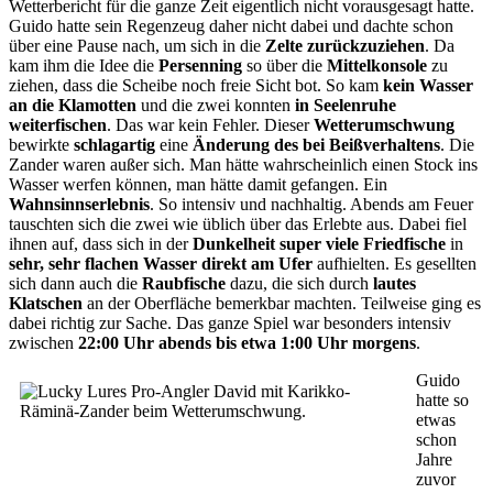
Wetterbericht für die ganze Zeit eigentlich nicht vorausgesagt hatte.
Guido hatte sein Regenzeug daher nicht dabei und dachte schon
über eine Pause nach, um sich in die
Zelte zurückzuziehen
. Da
kam ihm die Idee die
Persenning
so über die
Mittelkonsole
zu
ziehen, dass die Scheibe noch freie Sicht bot. So kam
kein Wasser
an die Klamotten
und die zwei konnten
in Seelenruhe
weiterfischen
. Das war kein Fehler. Dieser
Wetterumschwung
bewirkte
schlagartig
eine
Änderung des bei Beißverhaltens
. Die
Zander waren außer sich. Man hätte wahrscheinlich einen Stock ins
Wasser werfen können, man hätte damit gefangen. Ein
Wahnsinnserlebnis
. So intensiv und nachhaltig. Abends am Feuer
tauschten sich die zwei wie üblich über das Erlebte aus. Dabei fiel
ihnen auf, dass sich in der
Dunkelheit super viele Friedfische
in
sehr, sehr flachen Wasser
direkt am Ufer
aufhielten. Es gesellten
sich dann auch die
Raubfische
dazu, die sich durch
lautes
Klatschen
an der Oberfläche bemerkbar machten. Teilweise ging es
dabei richtig zur Sache. Das ganze Spiel war besonders intensiv
zwischen
22:00 Uhr abends bis etwa 1:00 Uhr morgens
.
Guido
hatte so
etwas
schon
Jahre
zuvor