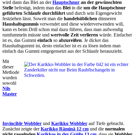
wird dann das Blei an der
Hauptschnur
an der gewünschten
Stelle
befestigt, indem man das
Blei
in die
um die Hauptschnur
geführten Schlaufe
durchführt
und durch sein Eigengewicht
festziehen lässt. Soweit man die
handelsüblichen
dünneren
Haushaltsgummis
verwendet und diese wiederverwenden will,
kann es beim Drill schon mal dazu führen, dass man aufwendig
rumfummeln müsste und
wertvolle Zeit verlieren
würde. Einfacher
ist es, das Gummi
einfach
so
abzureißen
. Je dicker das
Haushaltsgummi ist, desto einfacher ist es zu lösen indem man
einfach das Gummi entgegensetzt aus der Schlaufe herauszieht.
Mit
dieser
Methode
wurden
sowohl
Nils
Master
Invincible Wobbler
und
Karikko Wobbler
auf Tiefe gebracht.
Zunächst zeigte der
Karikko Räminä 12 cm
und die
normalen
nicht rasselnden
Karikkos
in der
Größe 13 cm
, dass sie
Wobbler