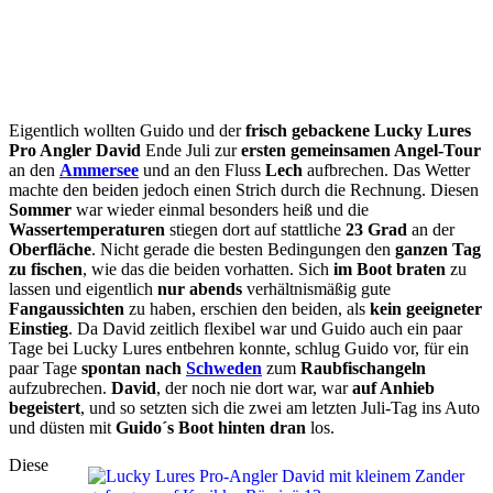
Eigentlich wollten Guido und der
frisch gebackene Lucky Lures
Pro Angler David
Ende Juli zur
ersten gemeinsamen Angel-Tour
an den
Ammersee
und an den Fluss
Lech
aufbrechen. Das Wetter
machte den beiden jedoch einen Strich durch die Rechnung. Diesen
Sommer
war wieder einmal besonders heiß und die
Wassertemperaturen
stiegen dort auf stattliche
23 Grad
an der
Oberfläche
. Nicht gerade die besten Bedingungen den
ganzen Tag
zu fischen
, wie das die beiden vorhatten. Sich
im Boot braten
zu
lassen und eigentlich
nur abends
verhältnismäßig gute
Fangaussichten
zu haben, erschien den beiden, als
kein geeigneter
Einstieg
. Da David zeitlich flexibel war und Guido auch ein paar
Tage bei Lucky Lures entbehren konnte, schlug Guido vor, für ein
paar Tage
spontan nach
Schweden
zum
Raubfischangeln
aufzubrechen.
David
, der noch nie dort war, war
auf Anhieb
begeistert
, und so setzten sich die zwei am letzten Juli-Tag ins Auto
und düsten mit
Guido´s Boot hinten dran
los.
Diese