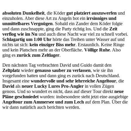
absoluten Dunkelheit
, die Köder
gut platziert auszuwerfen
und
einzuholen. Aber diese Art zu Angeln bot ein
irrsinniges und
unmittelbares Vergnügen
. Sobald ein Zander dem Köder folgte
und dann zuschnappte, ging die Party richtig los. Und die
Zeit
verflog wie im Nu
und auch diese Nacht war viel zu schnell vorbei.
Schlagartig um 1:00 Uhr
hörte das Treiben unter Wasser auf und
nichts tat sich:
kein einziger Biss mehr
. Erstaunlich. Keine Ringe
und kein Platschen mehr an der Oberfläche.
Völlige Ruhe
. Also
ging es
zurück zum Zeltlager
.
Den nächsten Tag verbrachten David und Guido damit den
Zeltplatz
wieder
genauso sauber zu verlassen
, wie sie ihn
vorgefunden hatten und dann ging es zurück nach Deutschland.
Insgesamt eine
wundervolle und sehr lehrreiche Angeltour
, die
David
als
neuer Lucky Lures Pro-Angler
in vollen Zügen
genoss. Und so wundert es nicht, dass auf dieser Tour direkt
neue
Pläne geschmiedet
wurden: insbesondere steht jetzt eine ausgiebige
Angeltour zum Ammersee und zum Lech
auf dem Plan. Über die
wir dann natürlich auch berichten werden.