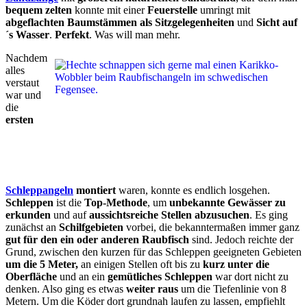
bequem zelten
konnte mit einer
Feuerstelle
umringt mit
abgeflachten Baumstämmen als Sitzgelegenheiten
und
Sicht auf
´s Wasser
.
Perfekt
. Was will man mehr.
Nachdem
alles
verstaut
war und
die
ersten
Schleppangeln
montiert
waren, konnte es endlich losgehen.
Schleppen
ist die
Top-Methode
, um
unbekannte Gewässer zu
erkunden
und auf
aussichtsreiche Stellen abzusuchen
. Es ging
zunächst an
Schilfgebieten
vorbei, die bekanntermaßen immer ganz
gut für den ein oder anderen Raubfisch
sind. Jedoch reichte der
Grund, zwischen den kurzen für das Schleppen geeigneten Gebieten
um die 5 Meter,
an einigen Stellen oft bis zu
kurz unter die
Oberfläche
und an ein
gemütliches Schleppen
war dort nicht zu
denken. Also ging es etwas
weiter raus
um die Tiefenlinie von 8
Metern. Um die Köder dort grundnah laufen zu lassen, empfiehlt