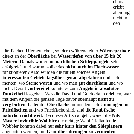
einmal
erlebt,
allerdings
nicht in
den
ultraflachen Uferbereichen, sondern während einer
Wärmeperiode
direkt an der
Oberfläche
bei
Wassertiefen
von
über 15 bis 20
Metern
. Damals war er mit
nächtlichen Schleppangeln
sehr
erfolgreich und warum sollte das
nicht auch im Flachwasser
funktionieren? Also wurden die für ein solches Angeln
interessanten Gebiete tagsüber genau abgefahren
und sich
merken, wo
Steine waren
und wo man
gut durchkam
und wo
nicht. Derart
vorbereitet
konnte es zum
Angeln in absoluter
Dunkelheit
losgehen. Was die David und Guido dann erlebten, war
mit dem Angeln die ganzen Tage davor überhaupt
nicht zu
vergleichen
. Unter
der
Oberfläche
tummelten sich
Unmengen an
Friedfischen
und wo Friedfische sind, sind die
Raubfische
natürlich nicht weit
. Bei dieser Art zu angeln, waren die
Nils
Master Invincible Wobbler
die richtige Wahl. Tieflaufende
Wobbler konnten dabei nur
sehr kurz hinter den Sideplanern
angeboten werden, um
Grundberührungen
zu
vermeiden
.