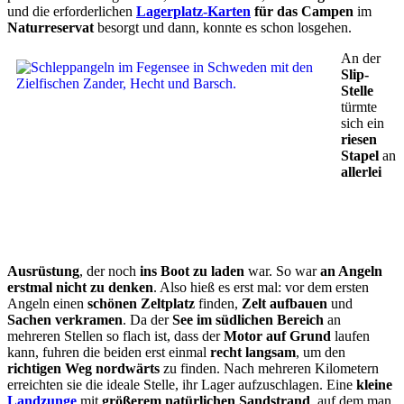
und die erforderlichen
Lagerplatz-Karten
für das Campen
im
Naturreservat
besorgt und dann, konnte es schon losgehen.
An der
Slip-
Stelle
türmte
sich ein
riesen
Stapel
an
allerlei
Ausrüstung
, der noch
ins Boot zu laden
war. So war
an Angeln
erstmal nicht zu denken
. Also hieß es erst mal: vor dem ersten
Angeln einen
schönen Zeltplatz
finden,
Zelt aufbauen
und
Sachen verkramen
. Da der
See im südlichen Bereich
an
mehreren Stellen so flach ist, dass der
Motor auf Grund
laufen
kann, fuhren die beiden erst einmal
recht langsam
, um den
richtigen Weg nordwärts
zu finden. Nach mehreren Kilometern
erreichten sie die ideale Stelle, ihr Lager aufzuschlagen. Eine
kleine
Landzunge
mit
größerem natürlichen Sandstrand
, auf dem man