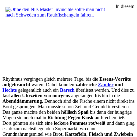
In diesem
Rhythmus vergingen gleich mehrere Tage, bis die
Essens-Vorräte
aufgebraucht
waren. Dabei konnten
zahlreiche
Zander
und
Hechte
gelegentlich auch ein
Barsch
überlistet werden. Und dies zu
fast allen Uhrzeiten
von
morgens
angefangen
bis
hin in die
Abenddämmerung
. Dennoch sind die Fische einem nicht direkt ins
Boot gesprungen. Man musste schon Zeit und Geduld investieren.
Das ganze machte den beiden
höllisch Spaß
bis dann der hungrige
Magen sie noch mal in
Richtung Fegen Kiosk
aufbrechen ließ.
Dort gönnten sie sich eine
leckere Pommes rot/weiß
und dann ging
es ab zum nächstliegenden Supermarkt, wo dann
Grundnahrungsmittel wie
Brot, Kartoffeln, Fleisch und Zwiebeln